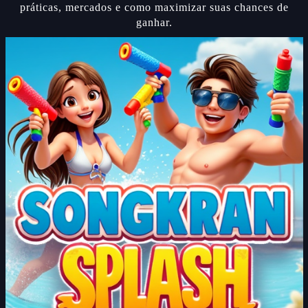
práticas, mercados e como maximizar suas chances de
ganhar.