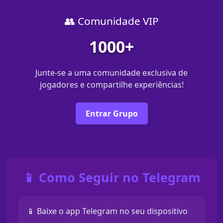
👥 Comunidade VIP
1000+
Junte-se a uma comunidade exclusiva de
jogadores e compartilhe experiências!
Entrar Grupo
📱 Como Seguir no Telegram
📱 Baixe o app Telegram no seu dispositivo