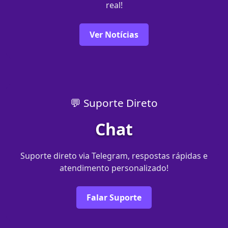
real!
Ver Notícias
💬 Suporte Direto
Chat
Suporte direto via Telegram, respostas rápidas e
atendimento personalizado!
Falar Suporte