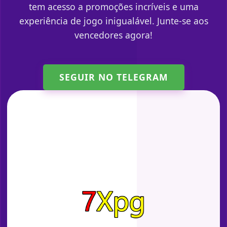
tem acesso a promoções incríveis e uma
experiência de jogo inigualável. Junte-se aos
vencedores agora!
SEGUIR NO TELEGRAM