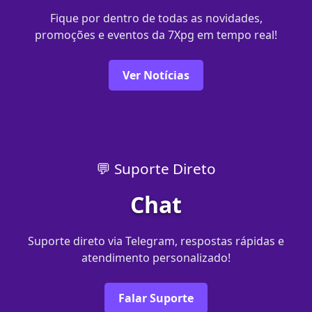
Fique por dentro de todas as novidades,
promoções e eventos da 7Xpg em tempo real!
Ver Notícias
💬 Suporte Direto
Chat
Suporte direto via Telegram, respostas rápidas e
atendimento personalizado!
Falar Suporte