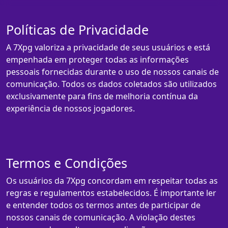
Políticas de Privacidade
A 7Xpg valoriza a privacidade de seus usuários e está
empenhada em proteger todas as informações
pessoais fornecidas durante o uso de nossos canais de
comunicação. Todos os dados coletados são utilizados
exclusivamente para fins de melhoria contínua da
experiência de nossos jogadores.
Termos e Condições
Os usuários da 7Xpg concordam em respeitar todas as
regras e regulamentos estabelecidos. É importante ler
e entender todos os termos antes de participar de
nossos canais de comunicação. A violação destes