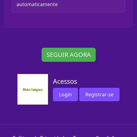
automaticamente
SEGUIR AGORA
Acessos
Login
Registrar-se