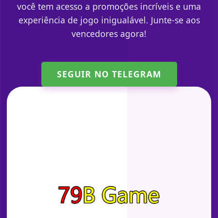
você tem acesso a promoções incríveis e uma
experiência de jogo inigualável. Junte-se aos
vencedores agora!
SEGUIR NO TELEGRAM