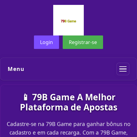
Login
Registrar-se
Menu
📱 79B Game A Melhor
Plataforma de Apostas
Cadastre-se na 79B Game para ganhar bônus no
cadastro e em cada recarga. Com a 79B Game,