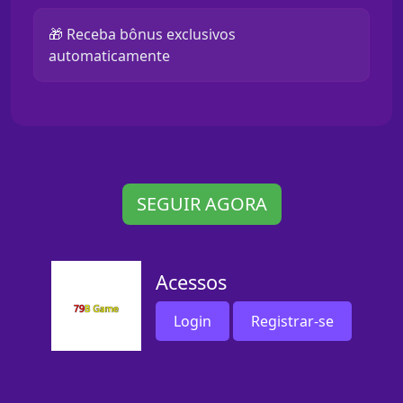
🎁 Receba bônus exclusivos
automaticamente
SEGUIR AGORA
Acessos
Login
Registrar-se