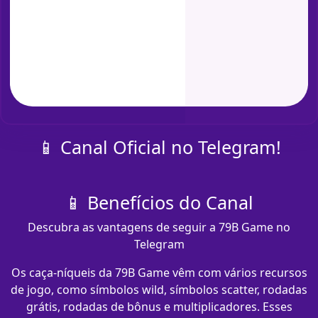
📱 Canal Oficial no Telegram!
📱 Benefícios do Canal
Descubra as vantagens de seguir a 79B Game no
Telegram
Os caça-níqueis da 79B Game vêm com vários recursos
de jogo, como símbolos wild, símbolos scatter, rodadas
grátis, rodadas de bônus e multiplicadores. Esses