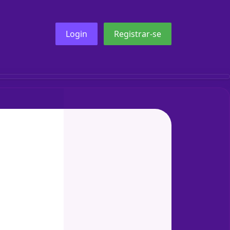
Login
Registrar-se