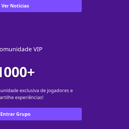
Ver Notícias
Comunidade VIP
1000+
unidade exclusiva de jogadores e
rtilhe experiências!
Entrar Grupo