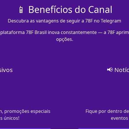
📱 Benefícios do Canal
Descubra as vantagens de seguir a 78F no Telegram
 a plataforma 78F Brasil inova constantemente — a 78F apr
opções.
sivos
📢 Notí
m, promoções especiais
Fique por dentro d
s únicos!
eventos