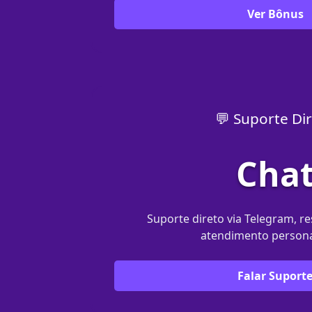
Ver Bônus
💬 Suporte Di
Cha
Suporte direto via Telegram, r
atendimento persona
Falar Suport