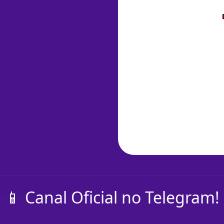
📱 Canal Oficial no Telegram!