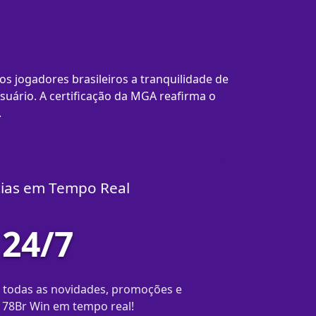
os jogadores brasileiros a tranquilidade de
uário. A certificação da MGA reafirma o
.
cias em Tempo Real
24/7
e todas as novidades, promoções e
 78Br Win em tempo real!