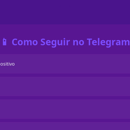
📱 Como Seguir no Telegram
ositivo