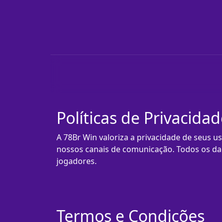
Políticas de Privacida
A 78Br Win valoriza a privacidade de seus 
nossos canais de comunicação. Todos os dad
jogadores.
Termos e Condições