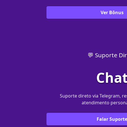
Ver Bônus
💬 Suporte Di
Cha
Suporte direto via Telegram, r
atendimento persona
Falar Suport