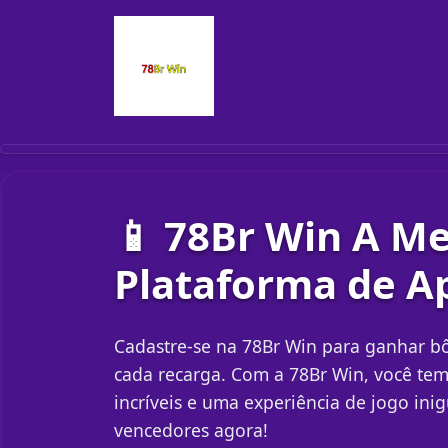
📱 78Br Win A M
Plataforma de A
Cadastre-se na 78Br Win para ganhar b
cada recarga. Com a 78Br Win, você te
incríveis e uma experiência de jogo inig
vencedores agora!