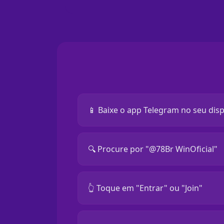
📱 Baixe o app Telegram no seu disp
🔍 Procure por "@78Br WinOficial"
👆 Toque em "Entrar" ou "Join"