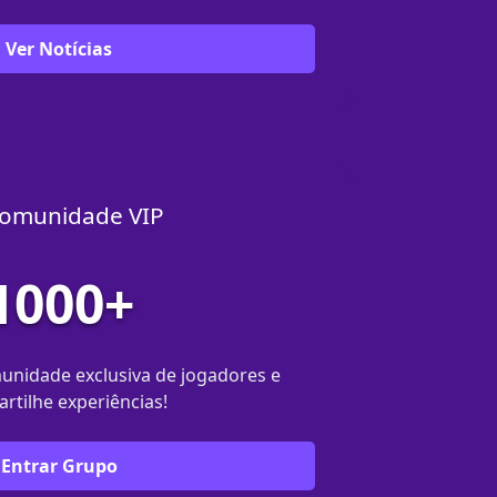
Ver Notícias
Comunidade VIP
1000+
unidade exclusiva de jogadores e
rtilhe experiências!
Entrar Grupo