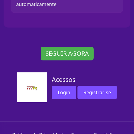
automaticamente
SEGUIR AGORA
Acessos
Login
Registrar-se