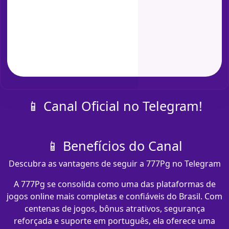
📱 Canal Oficial no Telegram!
📱 Benefícios do Canal
Descubra as vantagens de seguir a 777Pg no Telegram
A 777Pg se consolida como uma das plataformas de
jogos online mais completas e confiáveis do Brasil. Com
centenas de jogos, bônus atrativos, segurança
reforçada e suporte em português, ela oferece uma