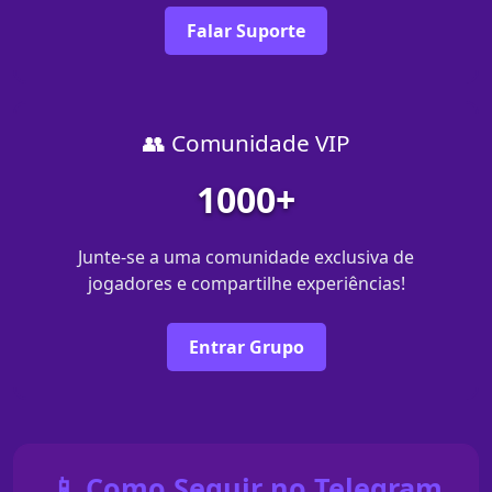
Falar Suporte
👥 Comunidade VIP
1000+
Junte-se a uma comunidade exclusiva de
jogadores e compartilhe experiências!
Entrar Grupo
📱 Como Seguir no Telegram