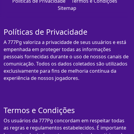
Políticas de Privacidade
Termos e Condições
Sitemap
Políticas de Privacidade
A 777Pg valoriza a privacidade de seus usuários e está
empenhada em proteger todas as informações
pessoais fornecidas durante o uso de nossos canais de
comunicação. Todos os dados coletados são utilizados
exclusivamente para fins de melhoria contínua da
experiência de nossos jogadores.
Termos e Condições
Os usuários da 777Pg concordam em respeitar todas
as regras e regulamentos estabelecidos. É importante