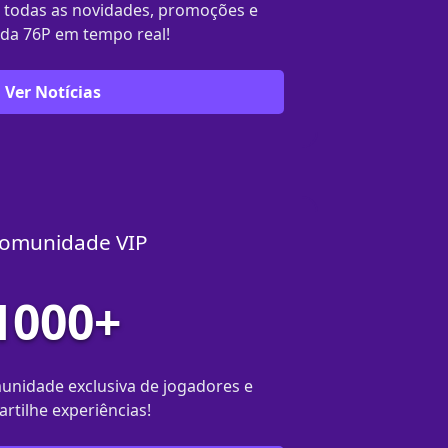
e todas as novidades, promoções e
 da 76P em tempo real!
Ver Notícias
Comunidade VIP
1000+
unidade exclusiva de jogadores e
rtilhe experiências!