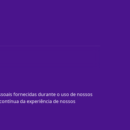
ssoais fornecidas durante o uso de nossos
 contínua da experiência de nossos