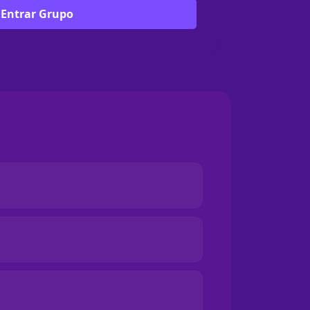
Entrar Grupo