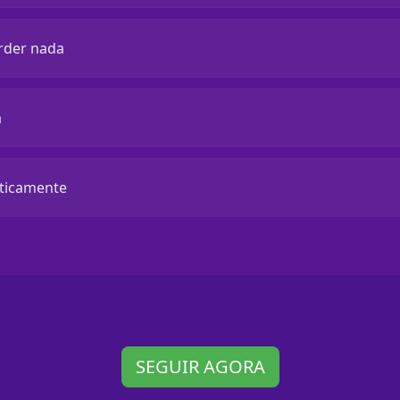
erder nada
a
aticamente
SEGUIR AGORA