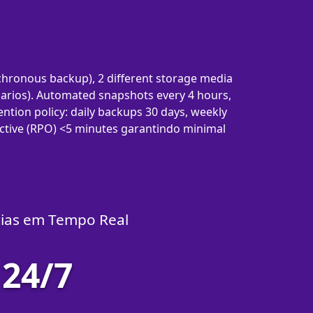
chronous backup), 2 different storage media
enarios). Automated snapshots every 4 hours,
ntion policy: daily backups 30 days, weekly
ective (RPO) <5 minutes garantindo minimal
cias em Tempo Real
24/7