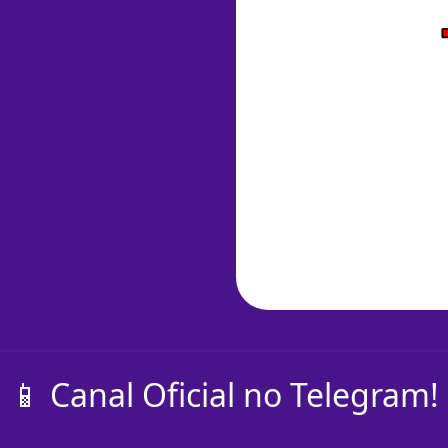
📱 Canal Oficial no Telegram!