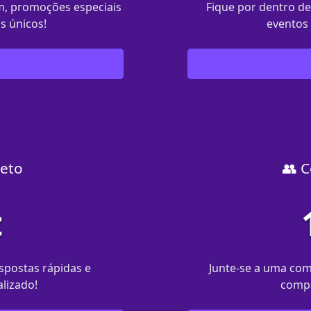
m, promoções especiais
Fique por dentro d
s únicos!
eventos
reto
👥 
t
espostas rápidas e
Junte-se a uma com
lizado!
compa