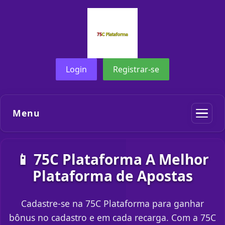
Login
Registrar-se
Menu
📱 75C Plataforma A Melhor
Plataforma de Apostas
Cadastre-se na 75C Plataforma para ganhar
bônus no cadastro e em cada recarga. Com a 75C