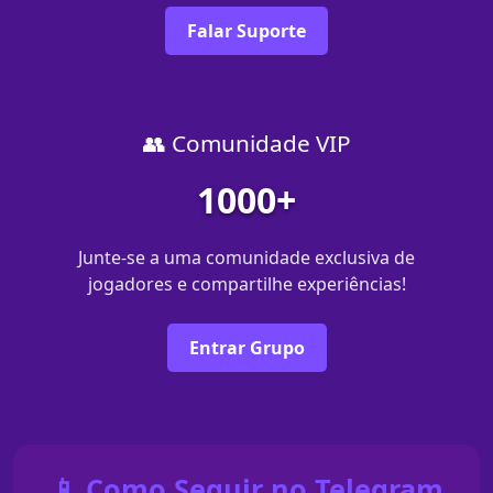
Falar Suporte
👥 Comunidade VIP
1000+
Junte-se a uma comunidade exclusiva de
jogadores e compartilhe experiências!
Entrar Grupo
📱 Como Seguir no Telegram