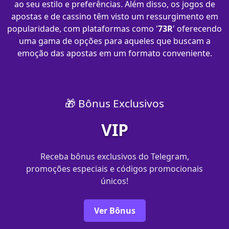
ao seu estilo e preferências. Além disso, os jogos de
apostas e de cassino têm visto um ressurgimento em
popularidade, com plataformas como '
73R
' oferecendo
uma gama de opções para aqueles que buscam a
emoção das apostas em um formato conveniente.
🎁 Bônus Exclusivos
VIP
Receba bônus exclusivos do Telegram,
promoções especiais e códigos promocionais
únicos!
Ver Bônus