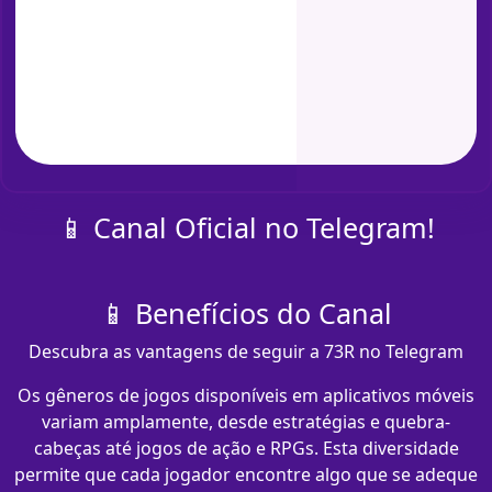
📱 Canal Oficial no Telegram!
📱 Benefícios do Canal
Descubra as vantagens de seguir a 73R no Telegram
Os gêneros de jogos disponíveis em aplicativos móveis
variam amplamente, desde estratégias e quebra-
cabeças até jogos de ação e RPGs. Esta diversidade
permite que cada jogador encontre algo que se adeque