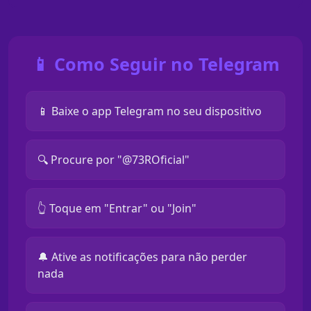
📱 Como Seguir no Telegram
📱 Baixe o app Telegram no seu dispositivo
🔍 Procure por "@73ROficial"
👆 Toque em "Entrar" ou "Join"
🔔 Ative as notificações para não perder
nada