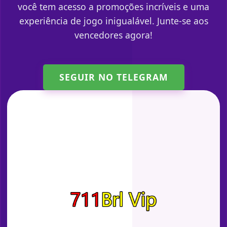
você tem acesso a promoções incríveis e uma
experiência de jogo inigualável. Junte-se aos
vencedores agora!
SEGUIR NO TELEGRAM