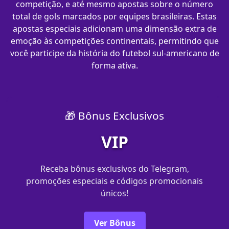
competição, e até mesmo apostas sobre o número
total de gols marcados por equipes brasileiras. Estas
apostas especiais adicionam uma dimensão extra de
emoção às competições continentais, permitindo que
você participe da história do futebol sul-americano de
forma ativa.
🎁 Bônus Exclusivos
VIP
Receba bônus exclusivos do Telegram,
promoções especiais e códigos promocionais
únicos!
Ver Bônus