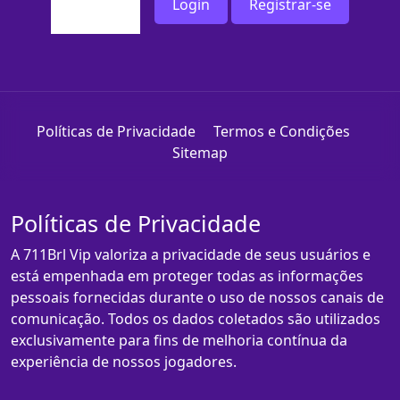
Login
Registrar-se
Políticas de Privacidade
Termos e Condições
Sitemap
Políticas de Privacidade
A 711Brl Vip valoriza a privacidade de seus usuários e
está empenhada em proteger todas as informações
pessoais fornecidas durante o uso de nossos canais de
comunicação. Todos os dados coletados são utilizados
exclusivamente para fins de melhoria contínua da
experiência de nossos jogadores.