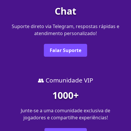
Chat
Suporte direto via Telegram, respostas rápidas e
atendimento personalizado!
Falar Suporte
👥 Comunidade VIP
1000+
Junte-se a uma comunidade exclusiva de
jogadores e compartilhe experiências!