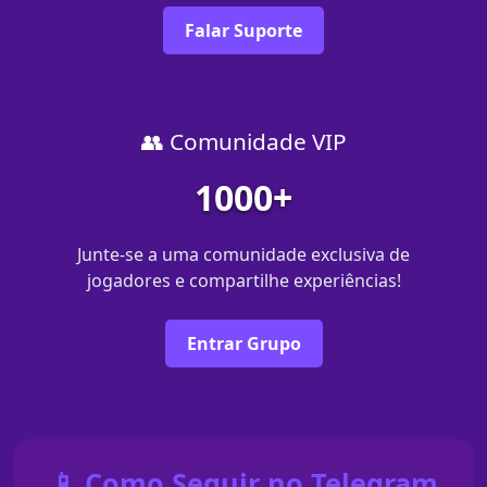
Falar Suporte
👥 Comunidade VIP
1000+
Junte-se a uma comunidade exclusiva de
jogadores e compartilhe experiências!
Entrar Grupo
📱 Como Seguir no Telegram