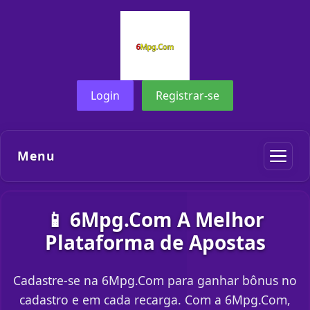
Login
Registrar-se
Menu
📱 6Mpg.Com A Melhor
Plataforma de Apostas
Cadastre-se na 6Mpg.Com para ganhar bônus no
cadastro e em cada recarga. Com a 6Mpg.Com,