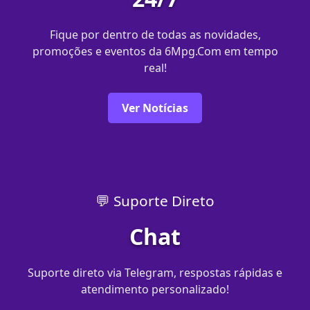
Fique por dentro de todas as novidades,
promoções e eventos da 6Mpg.Com em tempo
real!
Ver Notícias
💬 Suporte Direto
Chat
Suporte direto via Telegram, respostas rápidas e
atendimento personalizado!