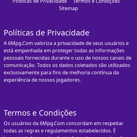
Políticas de Privacidade
Termos e Condições
Sitemap
Políticas de Privacidade
A 6Mpg.Com valoriza a privacidade de seus usuários e
está empenhada em proteger todas as informações
pessoais fornecidas durante o uso de nossos canais de
comunicação. Todos os dados coletados são utilizados
exclusivamente para fins de melhoria contínua da
experiência de nossos jogadores.
Termos e Condições
Os usuários da 6Mpg.Com concordam em respeitar
todas as regras e regulamentos estabelecidos. É