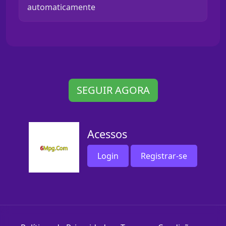
automaticamente
SEGUIR AGORA
Acessos
Login
Registrar-se