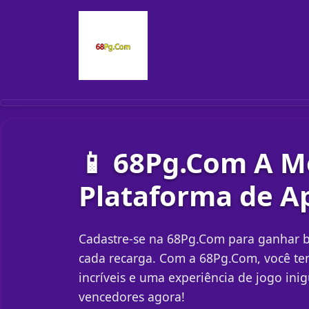
📱 68Pg.Com A M
Plataforma de A
Cadastre-se na 68Pg.Com para ganhar 
cada recarga. Com a 68Pg.Com, você t
incríveis e uma experiência de jogo inig
vencedores agora!