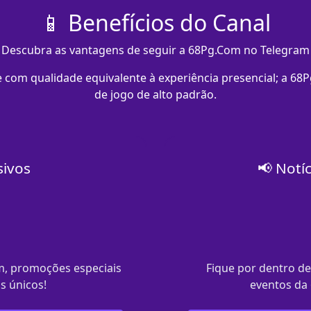
📱 Benefícios do Canal
Descubra as vantagens de seguir a 68Pg.Com no Telegram
com qualidade equivalente à experiência presencial; a 68P
de jogo de alto padrão.
sivos
📢 Notí
m, promoções especiais
Fique por dentro d
s únicos!
eventos da