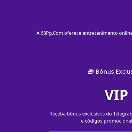
A 68Pg.Com oferece entretenimento online 
🎁 Bônus Exclu
VIP
Receba bônus exclusivos do Telegra
e códigos promocionai