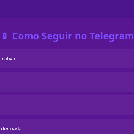
📱 Como Seguir no Telegram
ositivo
erder nada