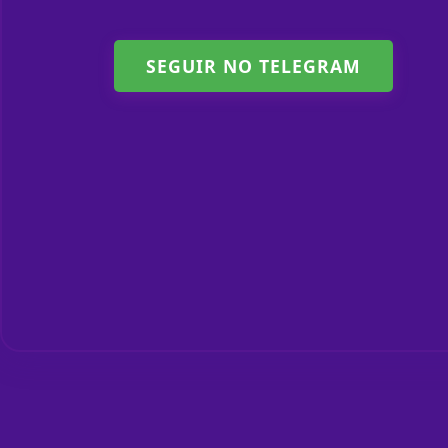
SEGUIR NO TELEGRAM