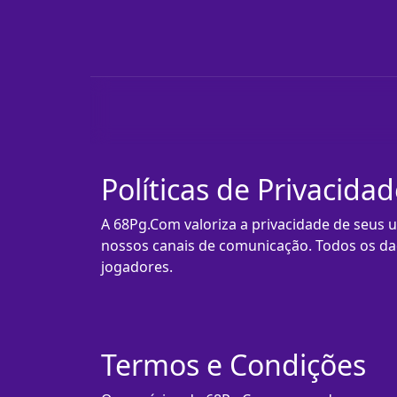
Políticas de Privacida
A 68Pg.Com valoriza a privacidade de seus
nossos canais de comunicação. Todos os dad
jogadores.
Termos e Condições