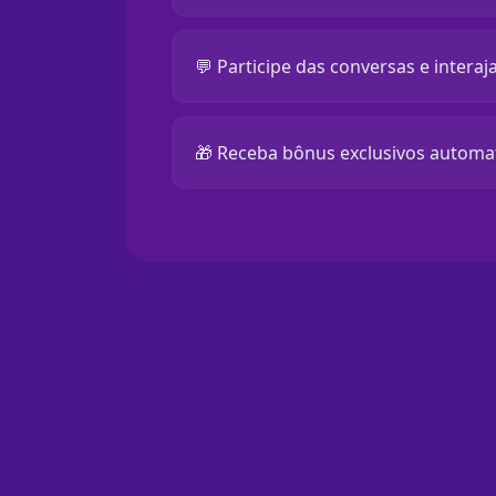
💬 Participe das conversas e interaj
🎁 Receba bônus exclusivos autom