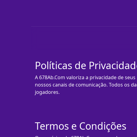
Políticas de Privacida
A 678Ab.Com valoriza a privacidade de seu
nossos canais de comunicação. Todos os dad
jogadores.
Termos e Condições