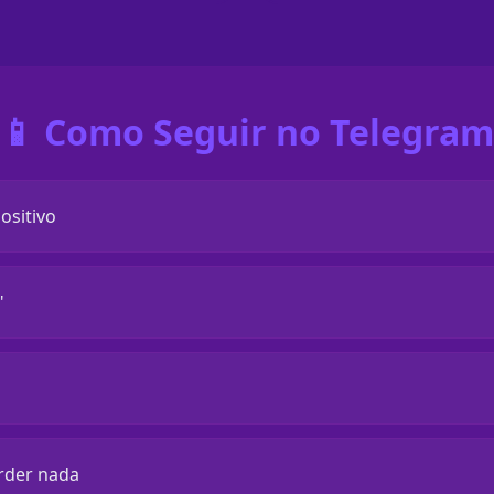
📱 Como Seguir no Telegram
ositivo
"
erder nada