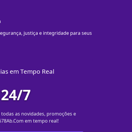
m
gurança, justiça e integridade para seus
cias em Tempo Real
24/7
e todas as novidades, promoções e
678Ab.Com em tempo real!