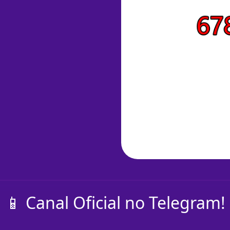
📱 Canal Oficial no Telegram!