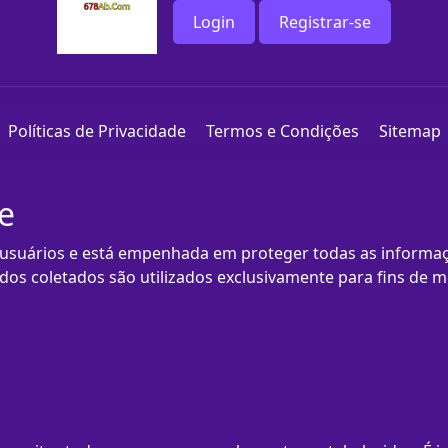
Login
Registrar-se
Políticas de Privacidade
Termos e Condições
Sitemap
de
s usuários e está empenhada em proteger todas as informaç
os coletados são utilizados exclusivamente para fins de m