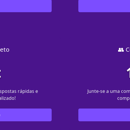
reto
👥 
t
espostas rápidas e
Junte-se a uma com
lizado!
compa
e