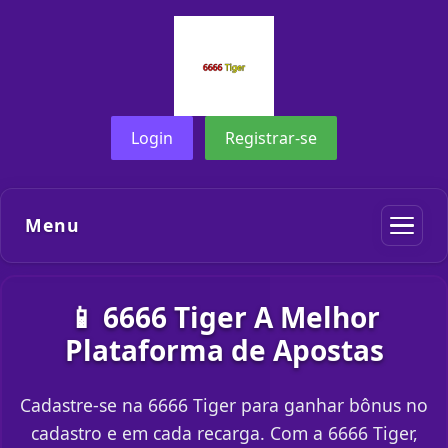
Login
Registrar-se
Menu
📱 6666 Tiger A Melhor
Plataforma de Apostas
Cadastre-se na 6666 Tiger para ganhar bônus no
cadastro e em cada recarga. Com a 6666 Tiger,