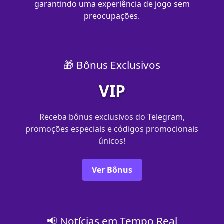
garantindo uma experiência de jogo sem
preocupações.
🎁 Bônus Exclusivos
VIP
Receba bônus exclusivos do Telegram,
promoções especiais e códigos promocionais
únicos!
Ver Bônus
📢 Notícias em Tempo Real