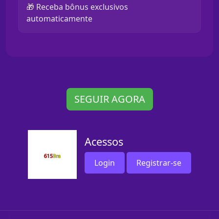
🎁 Receba bônus exclusivos
automaticamente
SEGUIR AGORA
Acessos
Login
Registrar-se