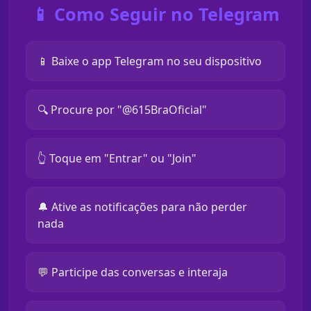
📱 Como Seguir no Telegram
📱 Baixe o app Telegram no seu dispositivo
🔍 Procure por "@615BraOficial"
👆 Toque em "Entrar" ou "Join"
🔔 Ative as notificações para não perder
nada
💬 Participe das conversas e interaja