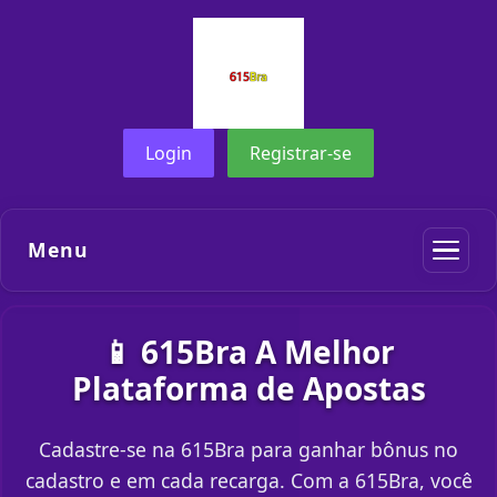
Login
Registrar-se
Menu
📱 615Bra A Melhor
Plataforma de Apostas
Cadastre-se na 615Bra para ganhar bônus no
cadastro e em cada recarga. Com a 615Bra, você