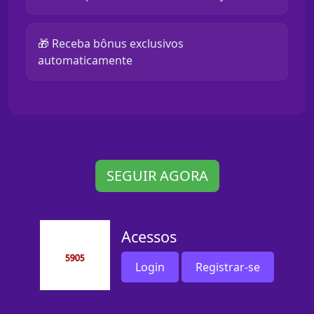
🎁 Receba bônus exclusivos
automaticamente
SEGUIR AGORA
Acessos
Login
Registrar-se