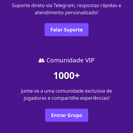
Suporte direto via Telegram, respostas rápidas e
atendimento personalizado!
Falar Suporte
👥 Comunidade VIP
1000+
Junte-se a uma comunidade exclusiva de
jogadores e compartilhe experiências!
Entrar Grupo