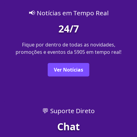
📢 Notícias em Tempo Real
24/7
Fique por dentro de todas as novidades,
promoções e eventos da 5905 em tempo real!
Ver Notícias
💬 Suporte Direto
Chat