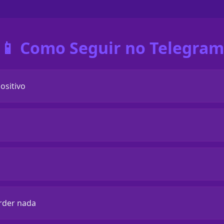
📱 Como Seguir no Telegram
ositivo
erder nada