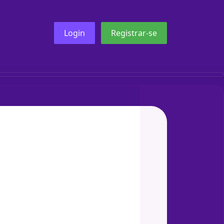
Login
Registrar-se