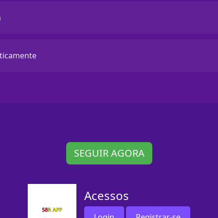
a
aticamente
SEGUIR AGORA
Acessos
Login
Registrar-se