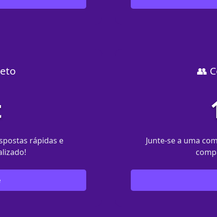
reto
👥 
t
espostas rápidas e
Junte-se a uma com
lizado!
compa
e