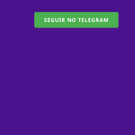
SEGUIR NO TELEGRAM