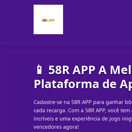
📱 58R APP A Me
Plataforma de A
Cadastre-se na 58R APP para ganhar bô
cada recarga. Com a 58R APP, você tem
incríveis e uma experiência de jogo inig
vencedores agora!