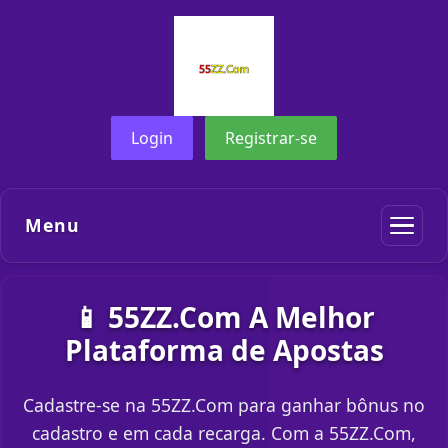
Login
Registrar-se
Menu
📱 55ZZ.Com A Melhor
Plataforma de Apostas
Cadastre-se na 55ZZ.Com para ganhar bônus no
cadastro e em cada recarga. Com a 55ZZ.Com,