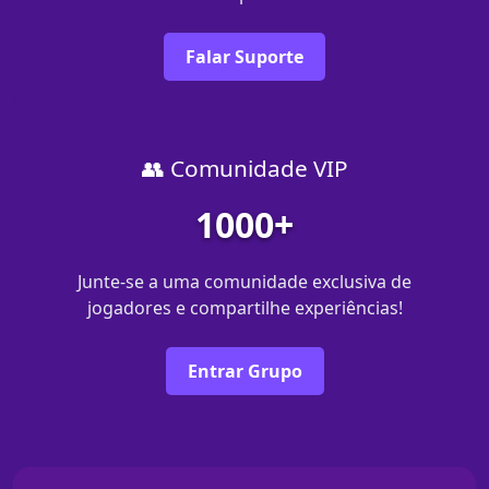
Falar Suporte
👥 Comunidade VIP
1000+
Junte-se a uma comunidade exclusiva de
jogadores e compartilhe experiências!
Entrar Grupo