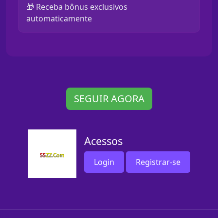
🎁 Receba bônus exclusivos
automaticamente
SEGUIR AGORA
Acessos
Login
Registrar-se