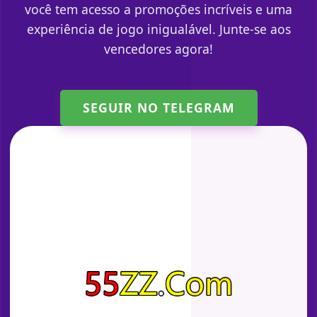
você tem acesso a promoções incríveis e uma
experiência de jogo inigualável. Junte-se aos
vencedores agora!
SEGUIR NO TELEGRAM