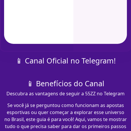
📱 Canal Oficial no Telegram!
📱 Benefícios do Canal
Descubra as vantagens de seguir a 55ZZ no Telegram
Se você já se perguntou como funcionam as apostas
esportivas ou quer começar a explorar esse universo
no Brasil, este guia é para você! Aqui, vamos te mostrar
tudo o que precisa saber para dar os primeiros passos