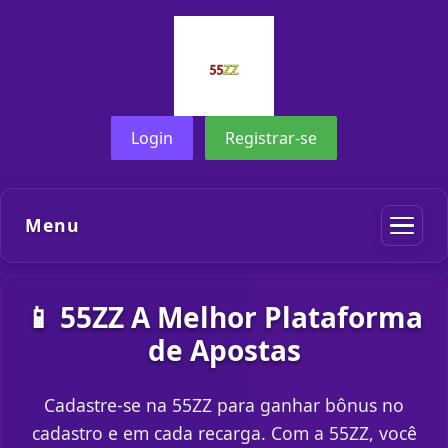
Login
Registrar-se
Menu
📱 55ZZ A Melhor Plataforma
de Apostas
Cadastre-se na 55ZZ para ganhar bônus no
cadastro e em cada recarga. Com a 55ZZ, você