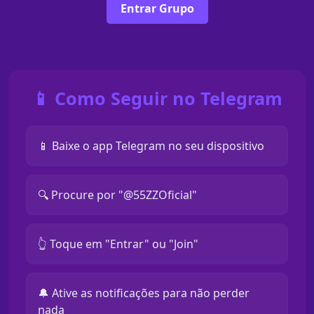
Entrar Grupo
📱 Como Seguir no Telegram
📱 Baixe o app Telegram no seu dispositivo
🔍 Procure por "@55ZZOficial"
👆 Toque em "Entrar" ou "Join"
🔔 Ative as notificações para não perder
nada