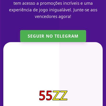
tem acesso a promoções incríveis e uma
experiência de jogo inigualável. Junte-se aos
vencedores agora!
SEGUIR NO TELEGRAM