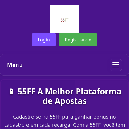
Login
Registrar-se
Menu
📱 55FF A Melhor Plataforma
de Apostas
Cadastre-se na 55FF para ganhar bônus no
cadastro e em cada recarga. Com a 55FF, você tem