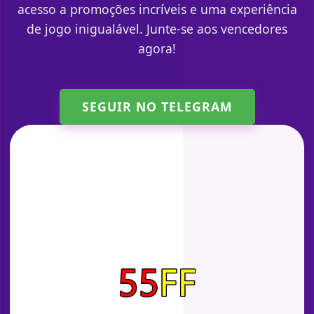
acesso a promoções incríveis e uma experiência
de jogo inigualável. Junte-se aos vencedores
agora!
SEGUIR NO TELEGRAM