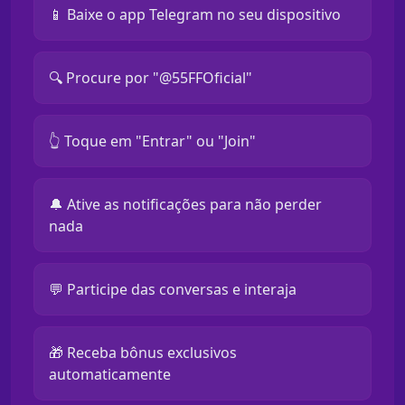
📱 Baixe o app Telegram no seu dispositivo
🔍 Procure por "@55FFOficial"
👆 Toque em "Entrar" ou "Join"
🔔 Ative as notificações para não perder
nada
💬 Participe das conversas e interaja
🎁 Receba bônus exclusivos
automaticamente