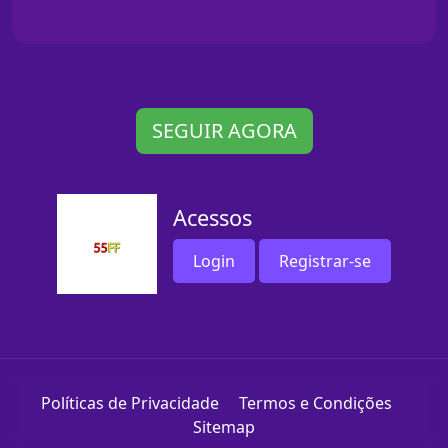
SEGUIR AGORA
Acessos
Login
Registrar-se
Políticas de Privacidade
Termos e Condições
Sitemap