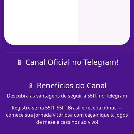
📱 Canal Oficial no Telegram!
📱 Benefícios do Canal
Descubra as vantagens de seguir a 55FF no Telegram
Registre-se na 55FF 55FF Brasil e receba bônus —
comece sua jornada vitoriosa com caça-níqueis, jogos
de mesa e cassinos ao vivo!