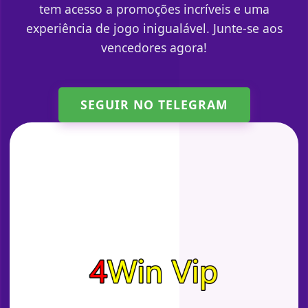
tem acesso a promoções incríveis e uma
experiência de jogo inigualável. Junte-se aos
vencedores agora!
SEGUIR NO TELEGRAM