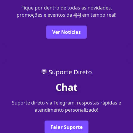
Fique por dentro de todas as novidades,
promoções e eventos da 4J4J em tempo real!
Ver Notícias
💬 Suporte Direto
Chat
Suporte direto via Telegram, respostas rápidas e
atendimento personalizado!
Falar Suporte