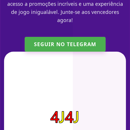
acesso a promoções incríveis e uma experiência
de jogo inigualável. Junte-se aos vencedores
agora!
SEGUIR NO TELEGRAM