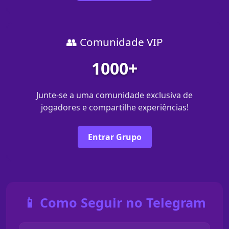
👥 Comunidade VIP
1000+
Junte-se a uma comunidade exclusiva de
jogadores e compartilhe experiências!
Entrar Grupo
📱 Como Seguir no Telegram