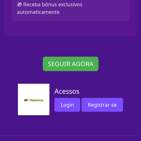
🎁 Receba bônus exclusivos
automaticamente
SEGUIR AGORA
Acessos
Login
Registrar-se