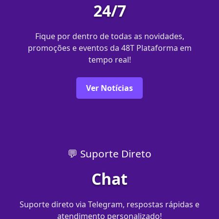
24/7
Fique por dentro de todas as novidades,
promoções e eventos da 48T Plataforma em
tempo real!
Ver Notícias
💬 Suporte Direto
Chat
Suporte direto via Telegram, respostas rápidas e
atendimento personalizado!