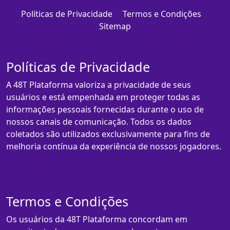
Políticas de Privacidade
Termos e Condições
Sitemap
Políticas de Privacidade
A 48T Plataforma valoriza a privacidade de seus
usuários e está empenhada em proteger todas as
informações pessoais fornecidas durante o uso de
nossos canais de comunicação. Todos os dados
coletados são utilizados exclusivamente para fins de
melhoria contínua da experiência de nossos jogadores.
Termos e Condições
Os usuários da 48T Plataforma concordam em