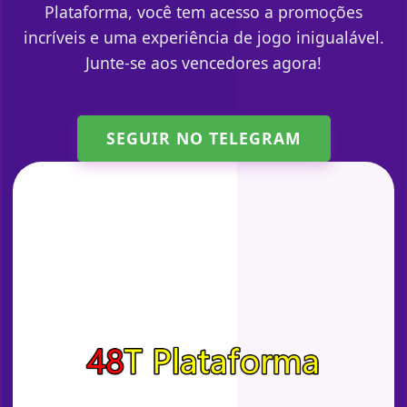
Plataforma, você tem acesso a promoções
incríveis e uma experiência de jogo inigualável.
Junte-se aos vencedores agora!
SEGUIR NO TELEGRAM