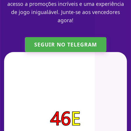
acesso a promoções incríveis e uma experiência
de jogo inigualável. Junte-se aos vencedores
agora!
SEGUIR NO TELEGRAM