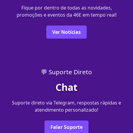
Fique por dentro de todas as novidades,
promoções e eventos da 46E em tempo real!
Ver Notícias
💬 Suporte Direto
Chat
Suporte direto via Telegram, respostas rápidas e
atendimento personalizado!
Falar Suporte