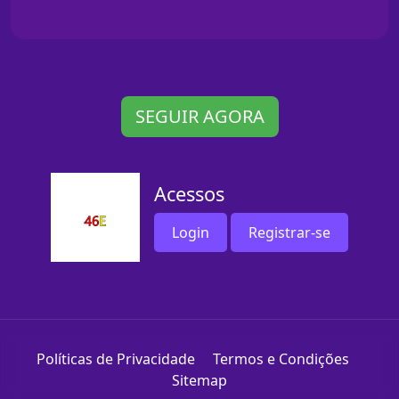
SEGUIR AGORA
Acessos
Login
Registrar-se
Políticas de Privacidade
Termos e Condições
Sitemap