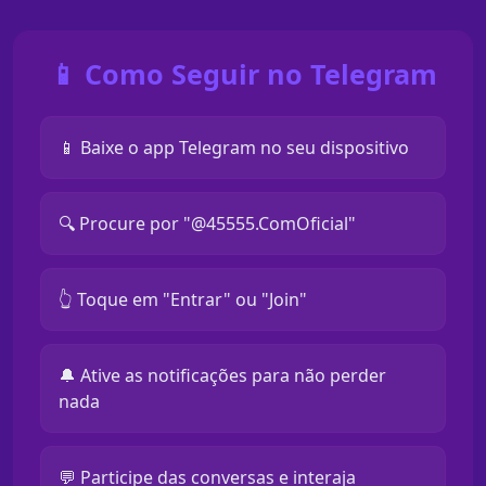
📱 Como Seguir no Telegram
📱 Baixe o app Telegram no seu dispositivo
🔍 Procure por "@45555.ComOficial"
👆 Toque em "Entrar" ou "Join"
🔔 Ative as notificações para não perder
nada
💬 Participe das conversas e interaja