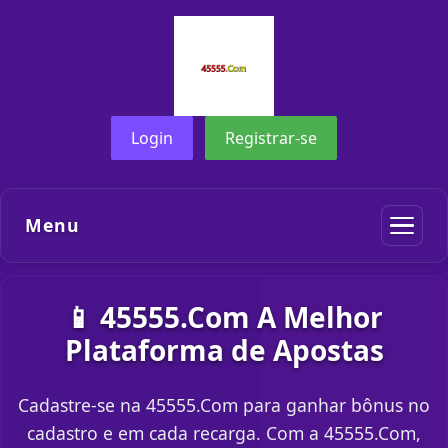
Login
Registrar-se
Menu
📱 45555.Com A Melhor
Plataforma de Apostas
Cadastre-se na 45555.Com para ganhar bônus no
cadastro e em cada recarga. Com a 45555.Com,