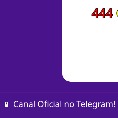
📱 Canal Oficial no Telegram!