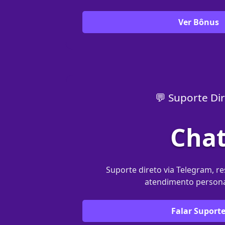
Ver Bônus
💬 Suporte Di
Cha
Suporte direto via Telegram, r
atendimento persona
Falar Suport