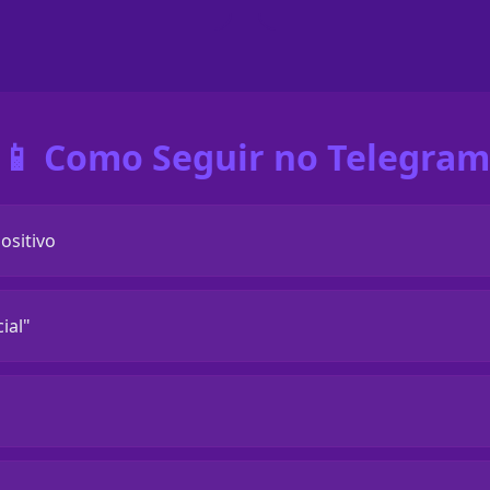
📱 Como Seguir no Telegram
ositivo
ial"