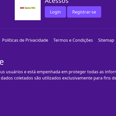
Acessos
Login
Registrar-se
Políticas de Privacidade
Termos e Condições
Sitemap
de
seus usuários e está empenhada em proteger todas as infor
dados coletados são utilizados exclusivamente para fins d