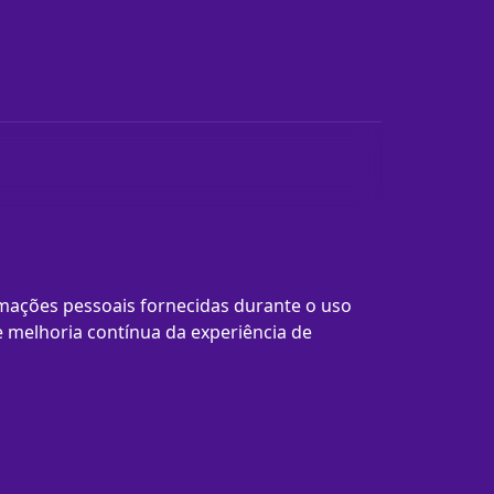
mações pessoais fornecidas durante o uso
e melhoria contínua da experiência de