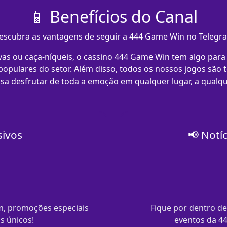
📱 Benefícios do Canal
escubra as vantagens de seguir a 444 Game Win no Telegr
vas ou caça-níqueis, o cassino 444 Game Win tem algo par
opulares do setor. Além disso, todos os nossos jogos são 
sa desfrutar de toda a emoção em qualquer lugar, a qualqu
sivos
📢 Notí
m, promoções especiais
Fique por dentro d
s únicos!
eventos da 4