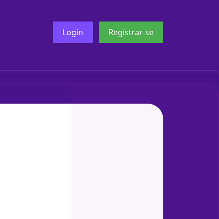
Login
Registrar-se