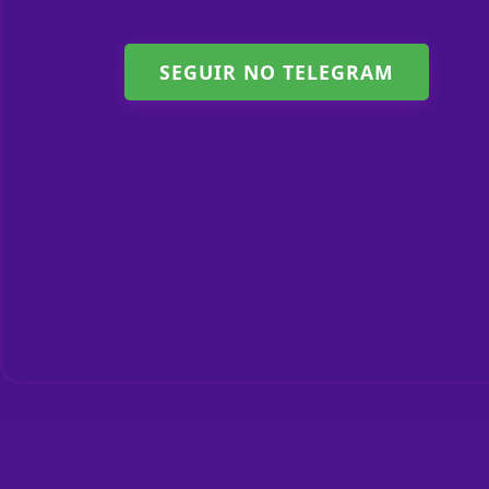
SEGUIR NO TELEGRAM