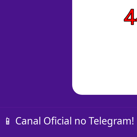
📱 Canal Oficial no Telegram!