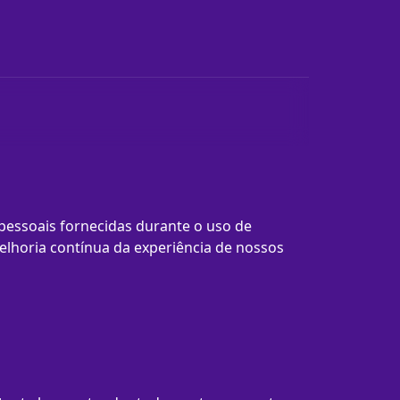
pessoais fornecidas durante o uso de
elhoria contínua da experiência de nossos