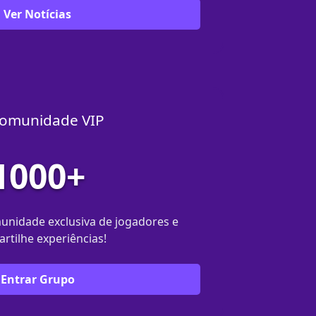
Ver Notícias
Comunidade VIP
1000+
unidade exclusiva de jogadores e
rtilhe experiências!
Entrar Grupo