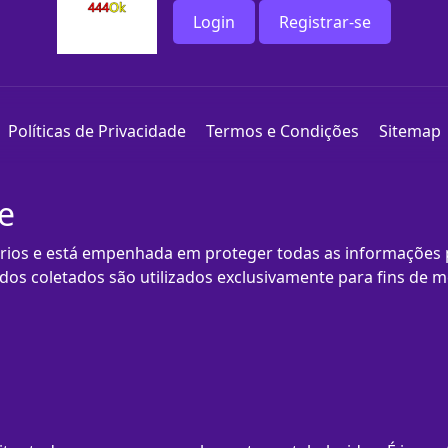
Login
Registrar-se
Políticas de Privacidade
Termos e Condições
Sitemap
de
ários e está empenhada em proteger todas as informações 
os coletados são utilizados exclusivamente para fins de m