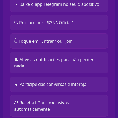
📱 Baixe o app Telegram no seu dispositivo
🔍 Procure por "@3NNOficial"
👆 Toque em "Entrar" ou "Join"
🔔 Ative as notificações para não perder
nada
💬 Participe das conversas e interaja
🎁 Receba bônus exclusivos
automaticamente