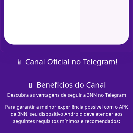
📱 Canal Oficial no Telegram!
📱 Benefícios do Canal
Descubra as vantagens de seguir a 3NN no Telegram
Para garantir a melhor experiência possível com o APK
da 3NN, seu dispositivo Android deve atender aos
seguintes requisitos mínimos e recomendados: