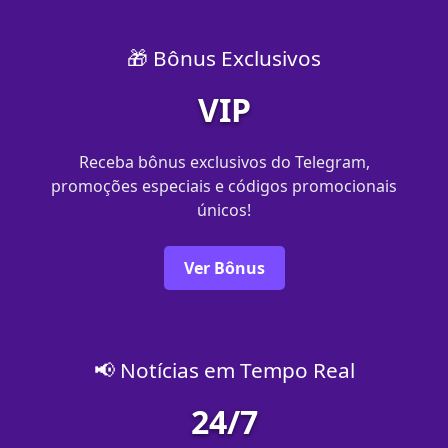
🎁 Bônus Exclusivos
VIP
Receba bônus exclusivos do Telegram,
promoções especiais e códigos promocionais
únicos!
Ver Bônus
📢 Notícias em Tempo Real
24/7