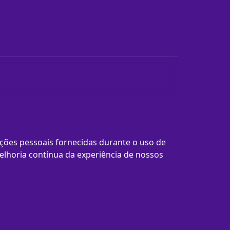
ções pessoais fornecidas durante o uso de
elhoria contínua da experiência de nossos