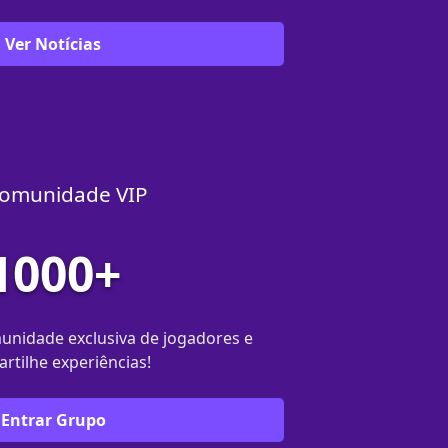
Ver Notícias
Comunidade VIP
1000+
unidade exclusiva de jogadores e
rtilhe experiências!
Entrar Grupo