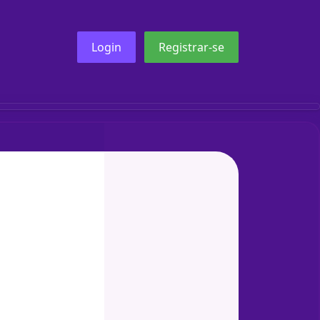
Login
Registrar-se