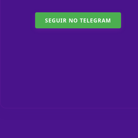
SEGUIR NO TELEGRAM