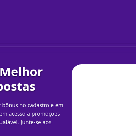
 Melhor
postas
r bônus no cadastro e em
tem acesso a promoções
ualável. Junte-se aos