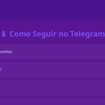
📱 Como Seguir no Telegram
ositivo
l"