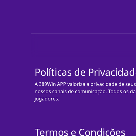
Políticas de Privacida
A 389Win APP valoriza a privacidade de seu
nossos canais de comunicação. Todos os dad
jogadores.
Termos e Condições