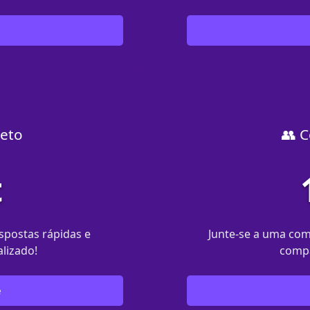
reto
👥 
t
espostas rápidas e
Junte-se a uma com
lizado!
compa
e