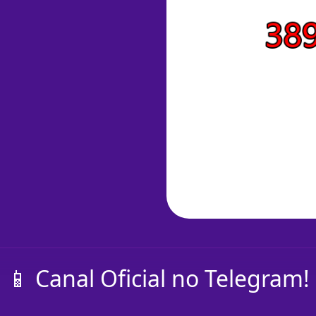
📱 Canal Oficial no Telegram!