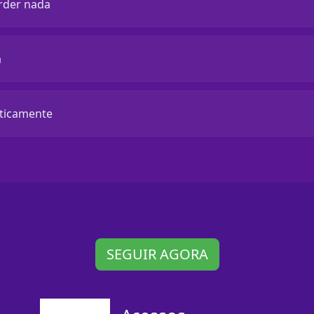
erder nada
a
aticamente
SEGUIR AGORA