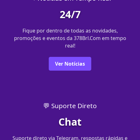
24/7
Fique por dentro de todas as novidades,
promoções e eventos da 378Brl.Com em tempo
real!
Ver Notícias
💬 Suporte Direto
Chat
Suporte direto via Telegram, respostas rápidas e