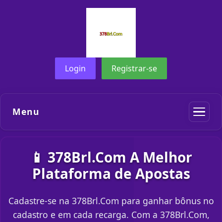
Login
Registrar-se
Menu
📱 378Brl.Com A Melhor
Plataforma de Apostas
Cadastre-se na 378Brl.Com para ganhar bônus no
cadastro e em cada recarga. Com a 378Brl.Com,