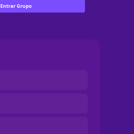
Entrar Grupo