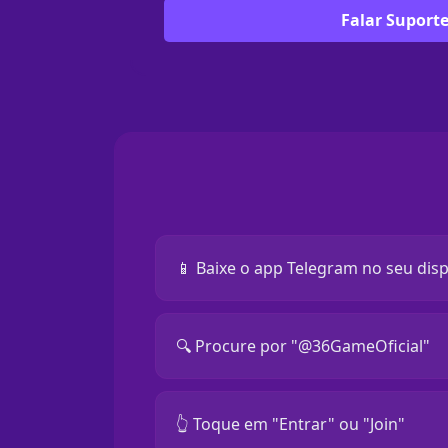
Falar Suport
📱 Baixe o app Telegram no seu disp
🔍 Procure por "@36GameOficial"
👆 Toque em "Entrar" ou "Join"