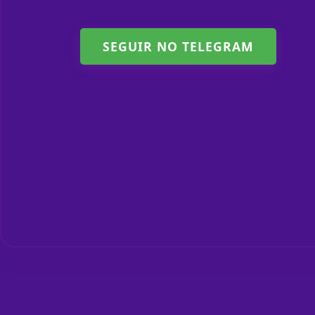
SEGUIR NO TELEGRAM