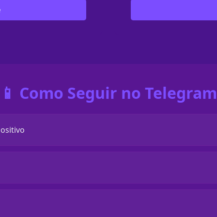
e
📱 Como Seguir no Telegram
ositivo