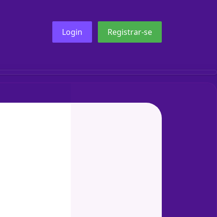
Login
Registrar-se