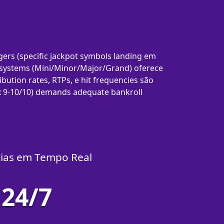
gers (specific jackpot symbols landing em
r systems (Mini/Minor/Major/Grand) oferece
ibution rates, RTPs, e hit frequencies são
ex 9-10/10) demands adequate bankroll
cias em Tempo Real
24/7