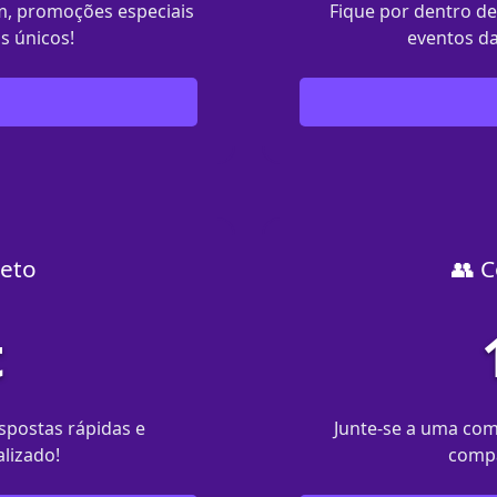
m, promoções especiais
Fique por dentro d
s únicos!
eventos d
reto
👥 
t
espostas rápidas e
Junte-se a uma com
lizado!
compa