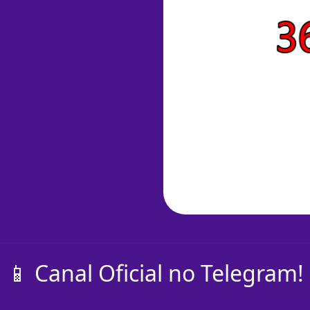
📱 Canal Oficial no Telegram!