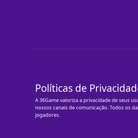
Políticas de Privacida
A 36Game valoriza a privacidade de seus u
nossos canais de comunicação. Todos os dad
jogadores.