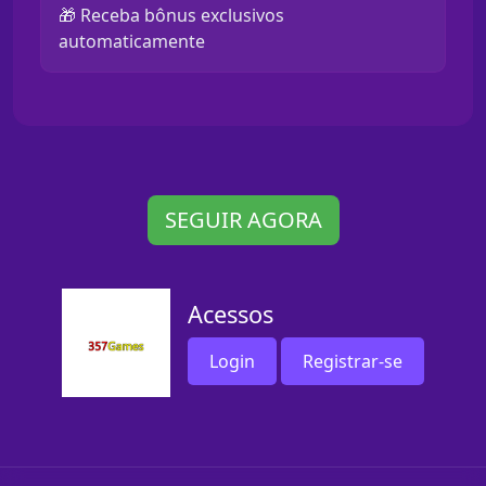
🎁 Receba bônus exclusivos
automaticamente
SEGUIR AGORA
Acessos
Login
Registrar-se