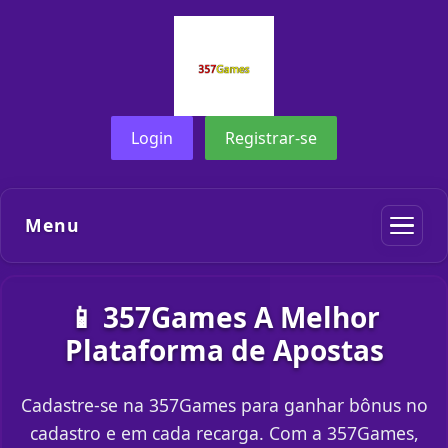
Login
Registrar-se
Menu
📱 357Games A Melhor
Plataforma de Apostas
Cadastre-se na 357Games para ganhar bônus no
cadastro e em cada recarga. Com a 357Games,