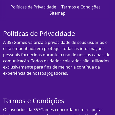
Políticas de Privacidade
Termos e Condições
Sitemap
Políticas de Privacidade
A 357Games valoriza a privacidade de seus usuários e
está empenhada em proteger todas as informações
pessoais fornecidas durante o uso de nossos canais de
comunicação. Todos os dados coletados são utilizados
exclusivamente para fins de melhoria contínua da
experiência de nossos jogadores.
Termos e Condições
Os usuários da 357Games concordam em respeitar