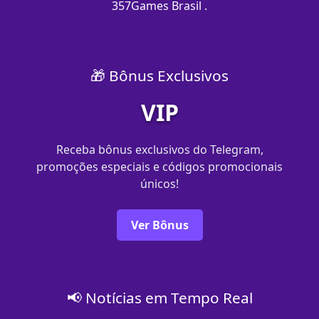
357Games Brasil .
🎁 Bônus Exclusivos
VIP
Receba bônus exclusivos do Telegram,
promoções especiais e códigos promocionais
únicos!
Ver Bônus
📢 Notícias em Tempo Real