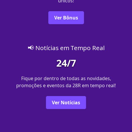
únicos!
Ver Bônus
📢 Notícias em Tempo Real
24/7
Fique por dentro de todas as novidades,
promoções e eventos da 28R em tempo real!
Ver Notícias