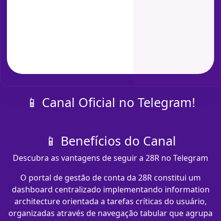
📱 Canal Oficial no Telegram!
📱 Benefícios do Canal
Descubra as vantagens de seguir a 28R no Telegram
O portal de gestão de conta da 28R constitui um
dashboard centralizado implementando information
architecture orientada a tarefas críticas do usuário,
organizadas através de navegação tabular que agrupa