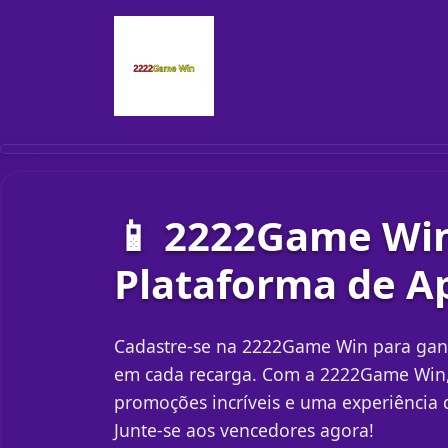
📱 2222Game Wi
Plataforma de A
Cadastre-se na 2222Game Win para gan
em cada recarga. Com a 2222Game Win,
promoções incríveis e uma experiência d
Junte-se aos vencedores agora!