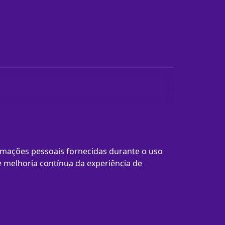
rmações pessoais fornecidas durante o uso
e melhoria contínua da experiência de