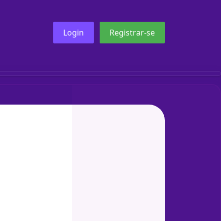
Login
Registrar-se