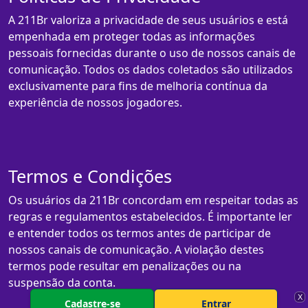
A 211Br valoriza a privacidade de seus usuários e está
empenhada em proteger todas as informações
pessoais fornecidas durante o uso de nossos canais de
comunicação. Todos os dados coletados são utilizados
exclusivamente para fins de melhoria contínua da
experiência de nossos jogadores.
Termos e Condições
Os usuários da 211Br concordam em respeitar todas as
regras e regulamentos estabelecidos. É importante ler
e entender todos os termos antes de participar de
nossos canais de comunicação. A violação destes
termos pode resultar em penalizações ou na
suspensão da conta.
X
Cadastre-se
Entrar