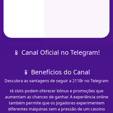
📱 Canal Oficial no Telegram!
📱 Benefícios do Canal
Descubra as vantagens de seguir a 211Br no Telegram
té slots podem oferecer bônus e promoções que
aumentam as chances de ganhar. A experiência online
também permite que os jogadores experimentem
diferentes máquinas sem a pressão de um cassino