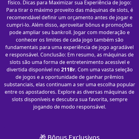
físico. Dicas para Maximizar sua Experiência de Jogo:
Para tirar o máximo proveito das máquinas de slots, é
recomendável definir um orçamento antes de jogar e
cumpri-lo. Além disso, aproveitar bônus e promoções
pode ampliar seu bankroll. Jogar com moderação e
conhecer os limites de cada jogo também são
fundamentais para uma experiência de jogo agradável
e responsável. Conclusão: Em resumo, as máquinas de
slots são uma forma de entretenimento acessível e
divertida disponível no
211Br
. Com uma vasta seleção
de jogos e a oportunidade de ganhar prêmios
substanciais, elas continuam a ser uma escolha popular
entre os apostadores. Explore as diversas máquinas de
slots disponíveis e descubra sua favorita, sempre
jogando de modo responsável.
🎁 Bônus Exclusivos