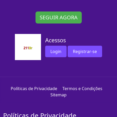
SEGUIR AGORA
Acessos
Login
Registrar-se
Políticas de Privacidade
Termos e Condições
Sitemap
Políticas de Privacidade