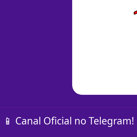
📱 Canal Oficial no Telegram!