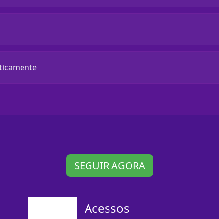
a
aticamente
SEGUIR AGORA
Acessos