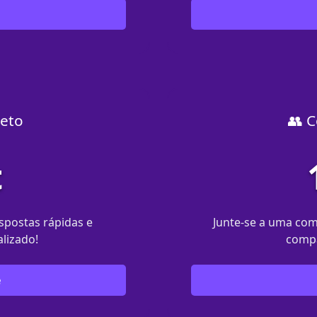
reto
👥 
t
espostas rápidas e
Junte-se a uma com
lizado!
compa
e