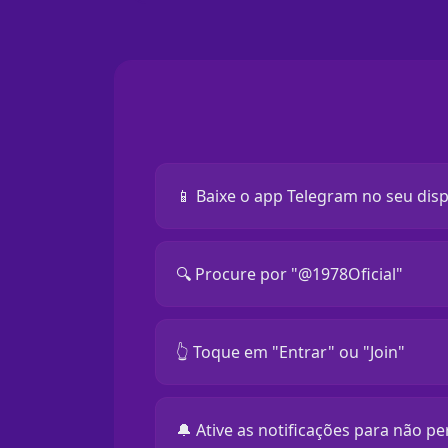
📱 Baixe o app Telegram no seu disp
🔍 Procure por "@1978Oficial"
👆 Toque em "Entrar" ou "Join"
🔔 Ative as notificações para não p