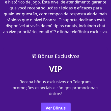
e histórico de jogo. Este nível de atendimento garante
que você receba soluções rápidas e eficazes para
qualquer questão, com tempos de resposta ainda mais
rápidos que o nível Bronze. O suporte dedicado está
disponível através de múltiplos canais, incluindo chat
ao vivo prioritário, email VIP e linha telefônica exclusiva.
🎁 Bônus Exclusivos
VIP
Receba bônus exclusivos do Telegram,
promoções especiais e códigos promocionais
únicos!
Ver Bônus