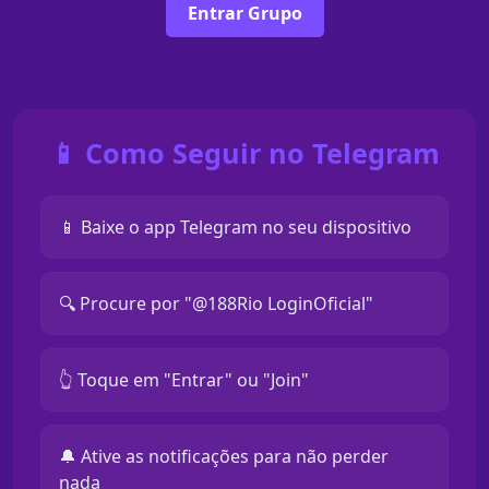
Entrar Grupo
📱 Como Seguir no Telegram
📱 Baixe o app Telegram no seu dispositivo
🔍 Procure por "@188Rio LoginOficial"
👆 Toque em "Entrar" ou "Join"
🔔 Ative as notificações para não perder
nada