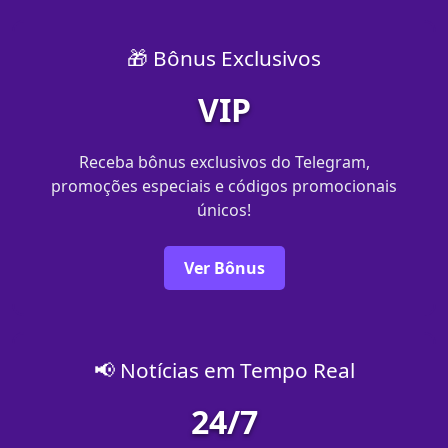
🎁 Bônus Exclusivos
VIP
Receba bônus exclusivos do Telegram,
promoções especiais e códigos promocionais
únicos!
Ver Bônus
📢 Notícias em Tempo Real
24/7