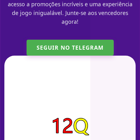
acesso a promoções incríveis e uma experiência
de jogo inigualável. Junte-se aos vencedores
agora!
SEGUIR NO TELEGRAM