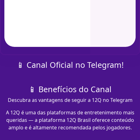
📱 Canal Oficial no Telegram!
📱 Benefícios do Canal
Descubra as vantagens de seguir a 12Q no Telegram
A 12Q é uma das plataformas de entretenimento mais
queridas — a plataforma 12Q Brasil oferece conteúdo
amplo e é altamente recomendada pelos jogadores.