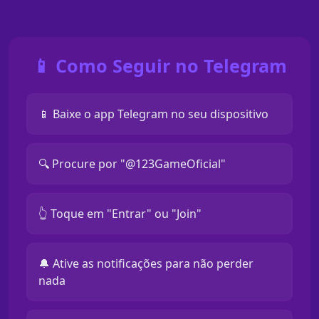
📱 Como Seguir no Telegram
📱 Baixe o app Telegram no seu dispositivo
🔍 Procure por "@123GameOficial"
👆 Toque em "Entrar" ou "Join"
🔔 Ative as notificações para não perder
nada