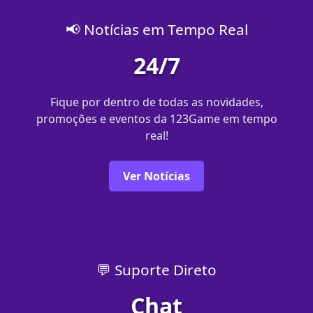
📢 Notícias em Tempo Real
24/7
Fique por dentro de todas as novidades,
promoções e eventos da 123Game em tempo
real!
Ver Notícias
💬 Suporte Direto
Chat