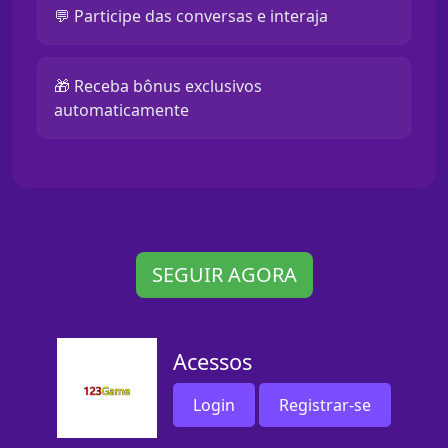
💬 Participe das conversas e interaja
🎁 Receba bônus exclusivos
automaticamente
SEGUIR AGORA
Acessos
Login
Registrar-se