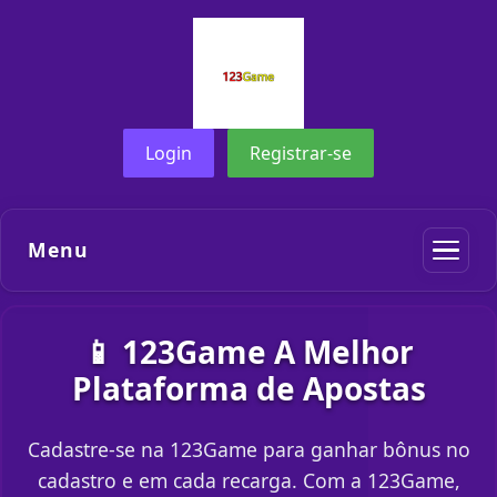
Login
Registrar-se
Menu
📱 123Game A Melhor
Plataforma de Apostas
Cadastre-se na 123Game para ganhar bônus no
cadastro e em cada recarga. Com a 123Game,