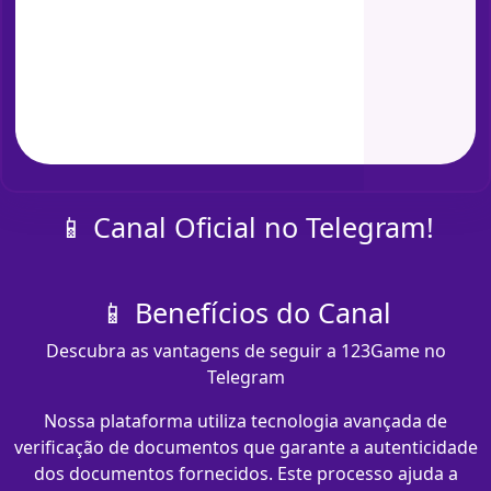
📱 Canal Oficial no Telegram!
📱 Benefícios do Canal
Descubra as vantagens de seguir a 123Game no
Telegram
Nossa plataforma utiliza tecnologia avançada de
verificação de documentos que garante a autenticidade
dos documentos fornecidos. Este processo ajuda a