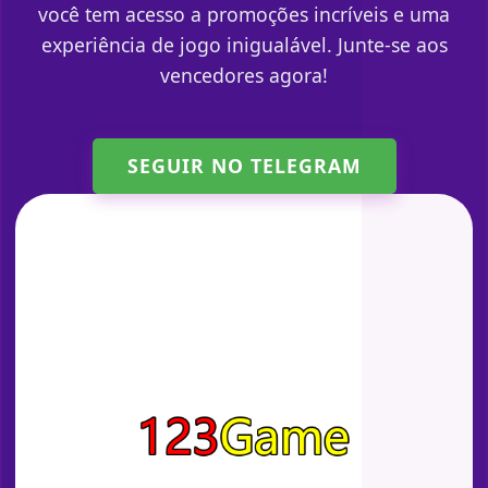
você tem acesso a promoções incríveis e uma
experiência de jogo inigualável. Junte-se aos
vencedores agora!
SEGUIR NO TELEGRAM