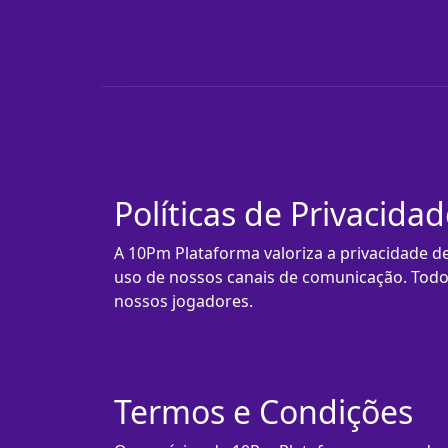
Políticas de Privacida
A 10Pm Plataforma valoriza a privacidade 
uso de nossos canais de comunicação. Todos
nossos jogadores.
Termos e Condições