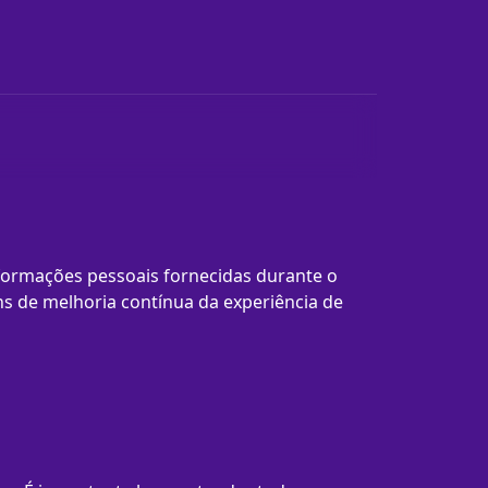
formações pessoais fornecidas durante o
ns de melhoria contínua da experiência de