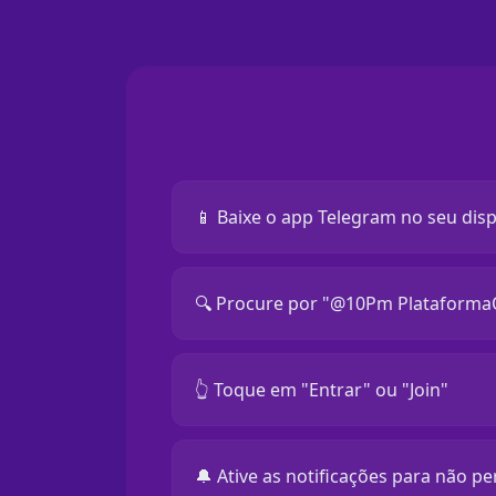
📱 Baixe o app Telegram no seu disp
🔍 Procure por "@10Pm PlataformaO
👆 Toque em "Entrar" ou "Join"
🔔 Ative as notificações para não p