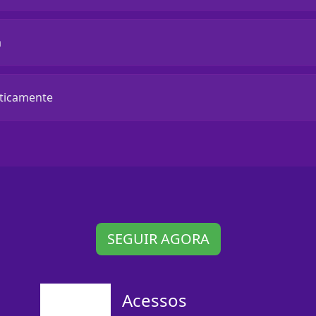
a
aticamente
SEGUIR AGORA
Acessos