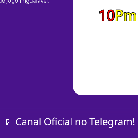
e jogo inigualável.
📱 Canal Oficial no Telegram!