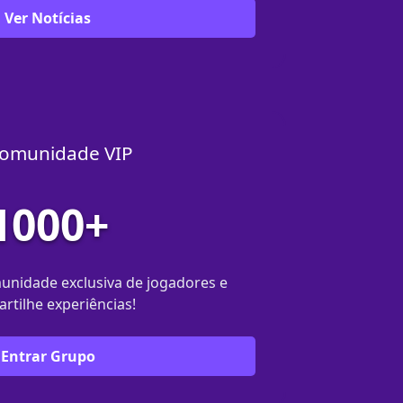
Ver Notícias
Comunidade VIP
1000+
unidade exclusiva de jogadores e
rtilhe experiências!
Entrar Grupo