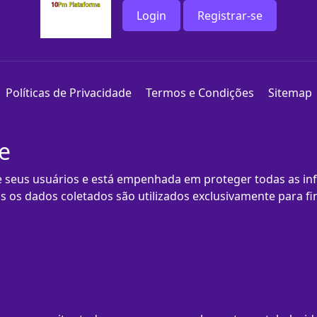
Login
Registrar-se
Políticas de Privacidade
Termos e Condições
Sitemap
de
de seus usuários e está empenhada em proteger todas as in
 os dados coletados são utilizados exclusivamente para fi