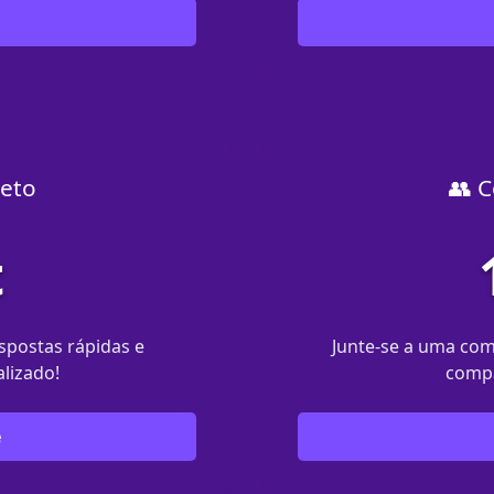
reto
👥 
t
espostas rápidas e
Junte-se a uma com
lizado!
compa
e