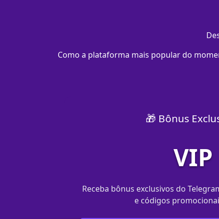
Des
Como a plataforma mais popular do moment
🎁 Bônus Exclu
VIP
Receba bônus exclusivos do Telegra
e códigos promocionai