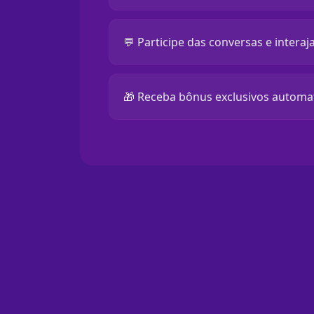
💬 Participe das conversas e interaj
🎁 Receba bônus exclusivos autom