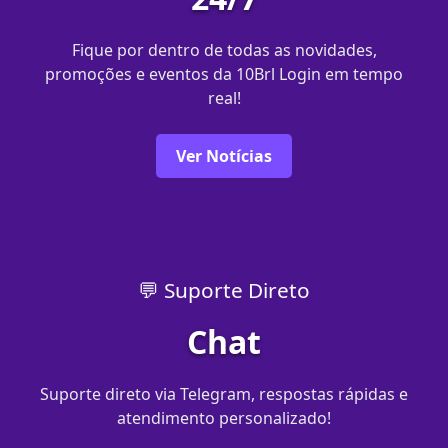
Fique por dentro de todas as novidades,
promoções e eventos da 10Brl Login em tempo
real!
Ver Notícias
💬 Suporte Direto
Chat
Suporte direto via Telegram, respostas rápidas e
atendimento personalizado!