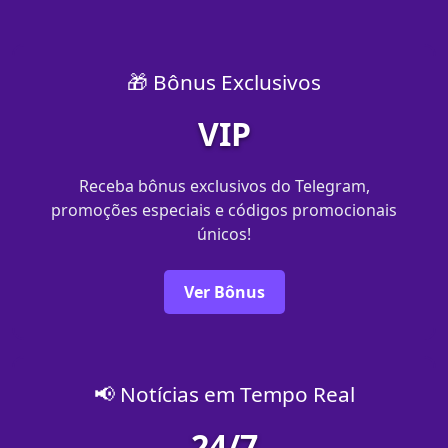
🎁 Bônus Exclusivos
VIP
Receba bônus exclusivos do Telegram,
promoções especiais e códigos promocionais
únicos!
Ver Bônus
📢 Notícias em Tempo Real
24/7