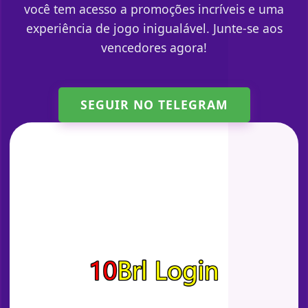
você tem acesso a promoções incríveis e uma
experiência de jogo inigualável. Junte-se aos
vencedores agora!
SEGUIR NO TELEGRAM