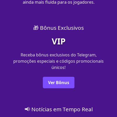
ainda mais fluida para os jogadores.
🎁 Bônus Exclusivos
VIP
Receba bônus exclusivos do Telegram,
promoções especiais e códigos promocionais
únicos!
Ver Bônus
📢 Notícias em Tempo Real