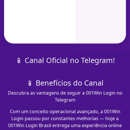
📱 Canal Oficial no Telegram!
📱 Benefícios do Canal
Descubra as vantagens de seguir a 001Win Login no
Telegram
Com um conceito operacional avançado, a 001Win
Login passou por constantes melhorias — hoje a
001Win Login Brasil entrega uma experiência online