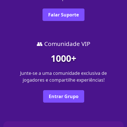
Falar Suporte
👥 Comunidade VIP
1000+
Junte-se a uma comunidade exclusiva de
jogadores e compartilhe experiências!
Entrar Grupo