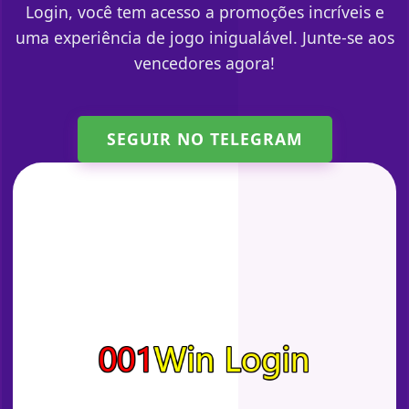
Login, você tem acesso a promoções incríveis e
uma experiência de jogo inigualável. Junte-se aos
vencedores agora!
SEGUIR NO TELEGRAM