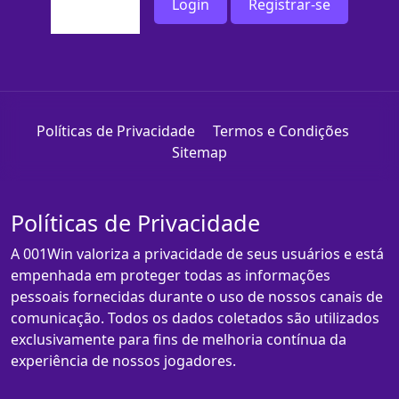
Login
Registrar-se
Políticas de Privacidade
Termos e Condições
Sitemap
Políticas de Privacidade
A 001Win valoriza a privacidade de seus usuários e está
empenhada em proteger todas as informações
pessoais fornecidas durante o uso de nossos canais de
comunicação. Todos os dados coletados são utilizados
exclusivamente para fins de melhoria contínua da
experiência de nossos jogadores.