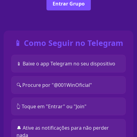
Entrar Grupo
📱 Como Seguir no Telegram
📱 Baixe o app Telegram no seu dispositivo
🔍 Procure por "@001WinOficial"
👆 Toque em "Entrar" ou "Join"
🔔 Ative as notificações para não perder
nada