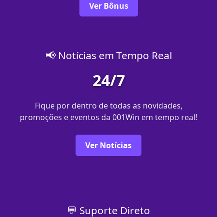
Ver Bônus
📢 Notícias em Tempo Real
24/7
Fique por dentro de todas as novidades,
promoções e eventos da 001Win em tempo real!
Ver Notícias
💬 Suporte Direto