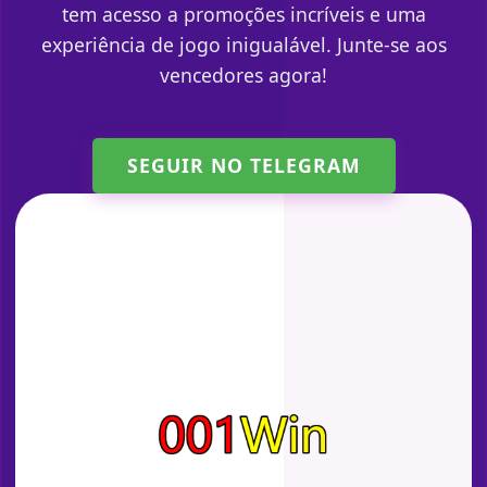
tem acesso a promoções incríveis e uma
experiência de jogo inigualável. Junte-se aos
vencedores agora!
SEGUIR NO TELEGRAM